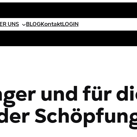
ebook
ER UNS
BLOG
Kontakt
LOGIN
ger und für d
der Schöpfun