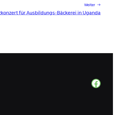
Weiter →
zkonzert für Ausbildungs-Bäckerei in Uganda
facebook