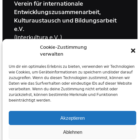
Verein für internationale
Entwicklungszusammenarbeit,
Kulturaustausch und Bildungsarbeit
e.V.
(Interkultura e.V. )
Cookie-Zustimmung
IBAN: DE45 3005 0110 0017 0632 56
verwalten
Stadtsparkasse Düsseldorf
Um dir ein optimales Erlebnis zu bieten, verwenden wir Technologien
SWIFT-BIC: DUSSDEDDXXX
wie Cookies, um Geräteinformationen zu speichern und/oder darauf
zuzugreifen. Wenn du diesen Technologien zustimmst, können wir
Daten wie das Surfverhalten oder eindeutige IDs auf dieser Website
verarbeiten. Wenn du deine Zustimmung nicht erteilst oder
facebook
zurückziehst, können bestimmte Merkmale und Funktionen
beeinträchtigt werden.
Akzeptieren
Ablehnen
© 2026 Interkultura e.V
Impressum
Datenschutz