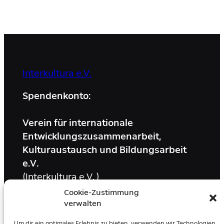
Interkultura e.V.
Spendenkonto:
Verein für internationale
Entwicklungszusammenarbeit,
Kulturaustausch und Bildungsarbeit
e.V.
(Interkultura e.V. )
Cookie-Zustimmung
IBAN: DE45 3005 0110 0017 0632 56
verwalten
Stadtsparkasse Düsseldorf
Um dir ein optimales Erlebnis zu bieten, verwenden wir Technologien