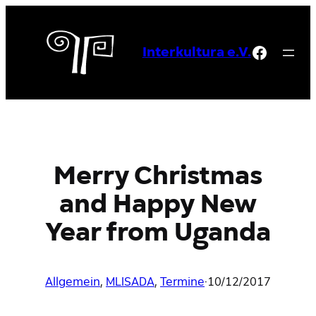
Zum
Inhalt
Facebo
springen
Interkultura e.V.
Merry Christmas
and Happy New
Year from Uganda
Allgemein
, 
MLISADA
, 
Termine
·
10/12/2017