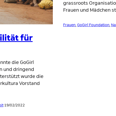
grassroots Organisatio
Frauen und Mädchen stä
Frauen
, 
GoGirl Foundation
, 
Na
ität für
onnte die GoGirl
n und dringend
terstützt wurde die
rkultura Vorstand
it
·
19/02/2022