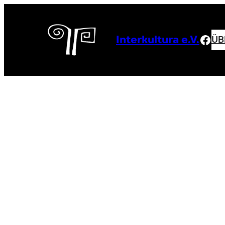
Zum
Inhalt
springen
Fac
ÜB
Interkultura e.V.