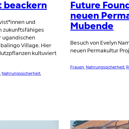
t beackern
Future Foun
neuen Permak
vist*innen und
Mubende
in zukunftsfähiges
er ugandischen
Besuch von Evelyn Nam
balingo Village. Hier
neuen Permakultur Pro
utzpflanzen kultuviert
Frauen
, 
Nahrungssicherheit
, 
R
, 
Nahrungssicherheit
, 