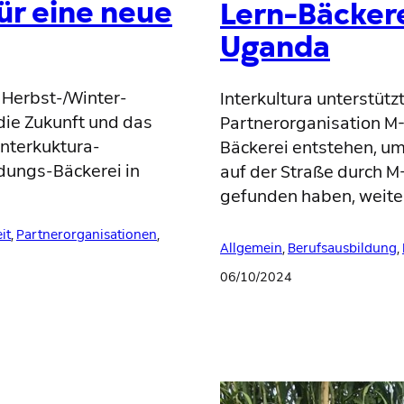
ür eine neue
Lern-Bäckere
Uganda
 Herbst-/Winter-
Interkultura unterstütz
die Zukunft und das
Partnerorganisation M-
nterkuktura-
Bäckerei entstehen, u
ldungs-Bäckerei in
auf der Straße durch 
gefunden haben, weite
it
, 
Partnerorganisationen
, 
Allgemein
, 
Berufsausbildung
, 
06/10/2024