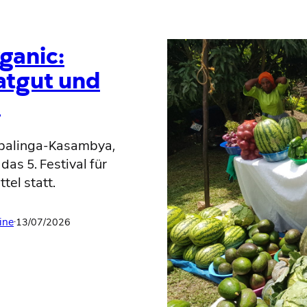
ganic:
aatgut und
l
ibalinga-Kasambya,
as 5. Festival für
el statt.
ine
·
13/07/2026