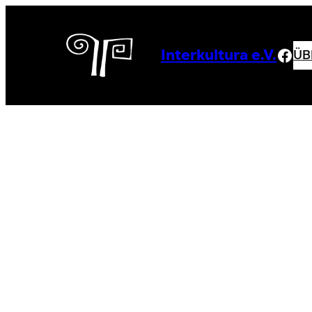
Zum
Inhalt
springen
Fac
ÜB
Interkultura e.V.