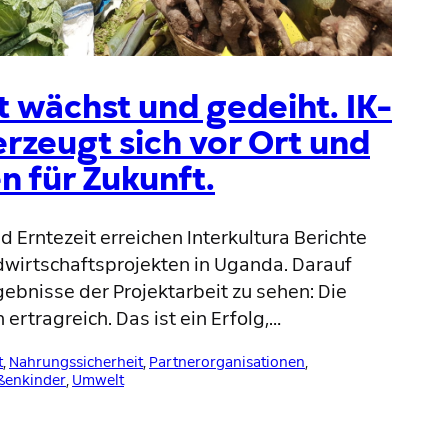
t wächst und gedeiht. IK-
rzeugt sich vor Ort und
n für Zukunft.
 Erntezeit erreichen Interkultura Berichte
wirtschaftsprojekten in Uganda. Darauf
rgebnisse der Projektarbeit zu sehen: Die
h ertragreich. Das ist ein Erfolg,…
t
, 
Nahrungssicherheit
, 
Partnerorganisationen
, 
ßenkinder
, 
Umwelt