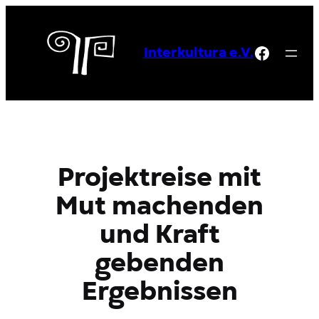
Zum
Inhalt
Facebo
springen
Interkultura e.V.
Projektreise mit
Mut machenden
und Kraft
gebenden
Ergebnissen